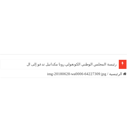
رئيسة المجلس الوطني الكونغولي رونا مكدانيل تدعو إلى التحلي بالصبر
الرئيسية
/
img-20180628-wa0006-64227309.jpg