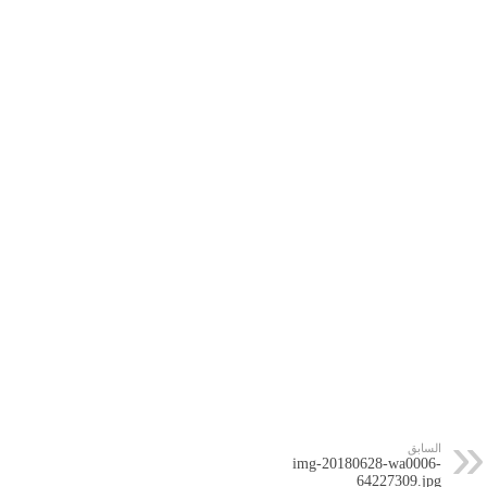
السابق
img-20180628-wa0006-
64227309.jpg