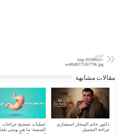
السابق
img-20180621-
wa0040375367796.jpg
مقالات مشابهة
دكتور حاتم السحار استشاري
عمليات تصحيح جراحات
جراحة التجميل
السمنة: ما هي ومتى يلجأ