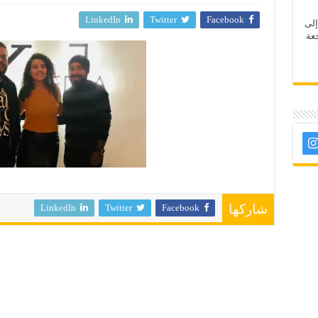
LinkedIn
Twitter
Facebook
إلى
عة
LinkedIn
Twitter
Facebook
شاركها