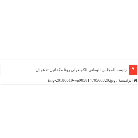
رئيسة المجلس الوطني الكونغولي رونا مكدانيل تدعو إلى التحلي بال
الرئيسية
/
img-20180610-wa00581470560020.jpg