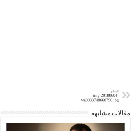
السابق
img-20180604-
wa0033748660790.jpg
مقالات مشابهة