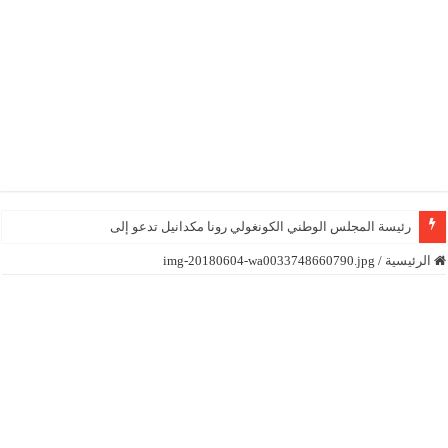
رئيسة المجلس الوطني الكونغولي رونا مكدانيل تدعو إلى التحلي بالصب
الرئيسية
/
img-20180604-wa0033748660790.jpg