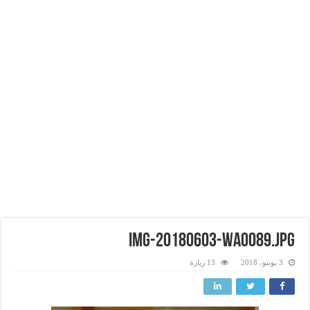
IMG-20180603-WA0089.jpg
3 يونيو، 2018
13 زيارة