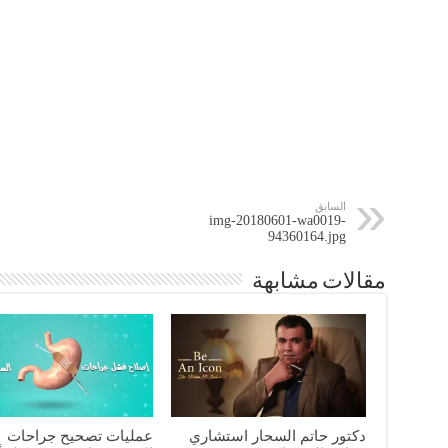
السابق
img-20180601-wa0019-
94360164.jpg
مقالات مشابهة
دكتور حاتم السحار استشاري
عمليات تصحيح جراحات