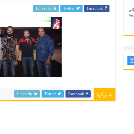
LinkedIn
Twitter
Facebook
إلى
عة
LinkedIn
Twitter
Facebook
شاركها