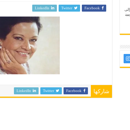
LinkedIn
Twitter
Facebook
إلى
عة
LinkedIn
Twitter
Facebook
شاركها