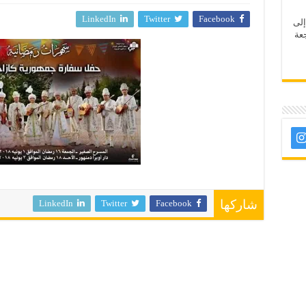
LinkedIn
Twitter
Facebook
إلى
عة
LinkedIn
Twitter
Facebook
شاركها