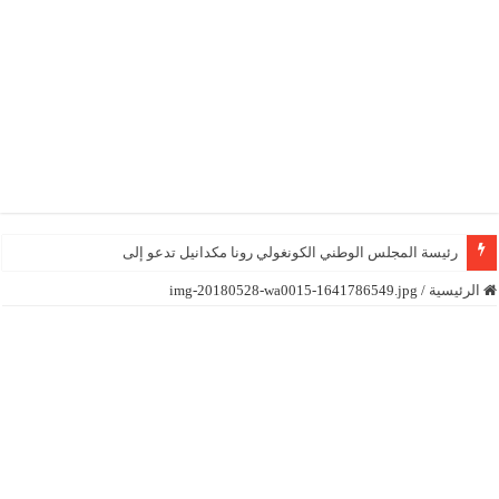
رئيسة المجلس الوطني الكونغولي رونا مكدانيل تدعو إلى التحلي ب
الرئيسية
/
img-20180528-wa0015-1641786549.jpg