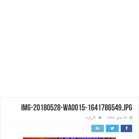
img-20180528-wa0015-1641786549.jpg
28 مايو، 2018
9 زيارة