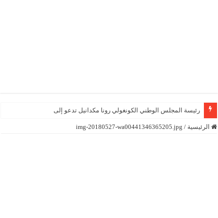
رئيسة المجلس الوطني الكونغولي رونا مكدانيل تدعو إلى التحلي بالصب
الرئيسية
/
img-20180527-wa00441346365205.jpg