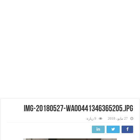
img-20180527-wa00441346365205.jpg
27 مايو، 2018
9 زيارة