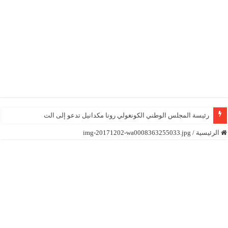
رئيسة المجلس الوطني الكونغولي رونا مكدانيل تدعو إلى التحلي بالصبر ح
الرئيسية
/
img-20171202-wa0008363255033.jpg