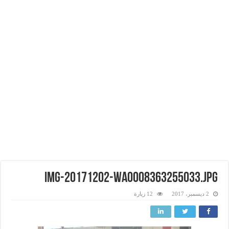
img-20171202-wa0008363255033.jpg
2 ديسمبر، 2017
12 زيارة