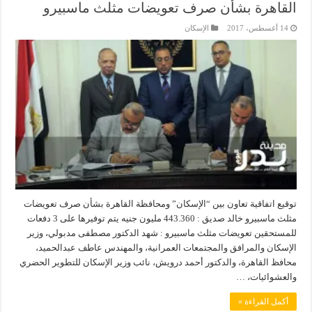
القاهرة بشأن صرف تعويضات مثلث ماسبيرو
14 أغسطس، 2017
الإسكان
توقيع اتفاقية تعاون بين “الإسكان” ومحافظة القاهرة بشأن صرف تعويضات
مثلث ماسبيرو خالد صديق : 443.360 مليون جنيه يتم توفيرها على 3 دفعات
للمستحقين​ تعويضات مثلث ماسبيرو : شهد الدكتور مصطفى مدبولي، وزير
الإسكان والمرافق والمجتمعات العمرانية، والمهندس عاطف عبدالحميد،
محافظ القاهرة، والدكتور أحمد درويش، نائب وزير الإسكان للتطوير الحضري
والعشوائيات، …
أكمل القراءة »