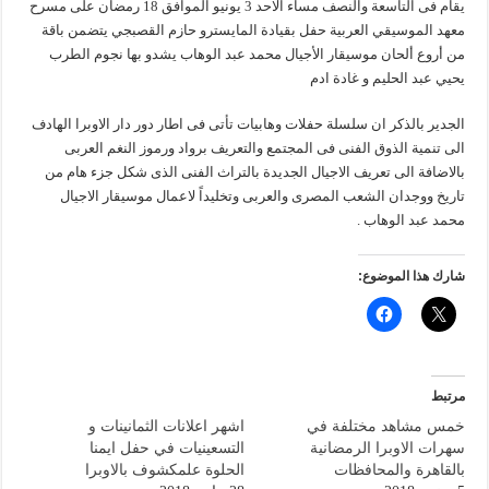
يقام فى التاسعة والنصف مساء الاحد 3 يونيو الموافق 18 رمضان على مسرح
معهد الموسيقي العربية حفل بقيادة المايسترو حازم القصبجي يتضمن باقة
من أروع ألحان موسيقار الأجيال محمد عبد الوهاب يشدو بها نجوم الطرب
يحيي عبد الحليم و غادة ادم
الجدير بالذكر ان سلسلة حفلات وهابيات تأتى فى اطار دور دار الاوبرا الهادف
الى تنمية الذوق الفنى فى المجتمع والتعريف برواد ورموز النغم العربى
بالاضافة الى تعريف الاجيال الجديدة بالتراث الفنى الذى شكل جزء هام من
تاريخ ووجدان الشعب المصرى والعربى وتخليداً لاعمال موسيقار الاجيال
محمد عبد الوهاب .
شارك هذا الموضوع:
مرتبط
خمس مشاهد مختلفة في
اشهر اعلانات الثمانينات و
سهرات الاوبرا الرمضانية
التسعينيات في حفل ايمنا
بالقاهرة والمحافظات
الحلوة علمكشوف بالاوبرا