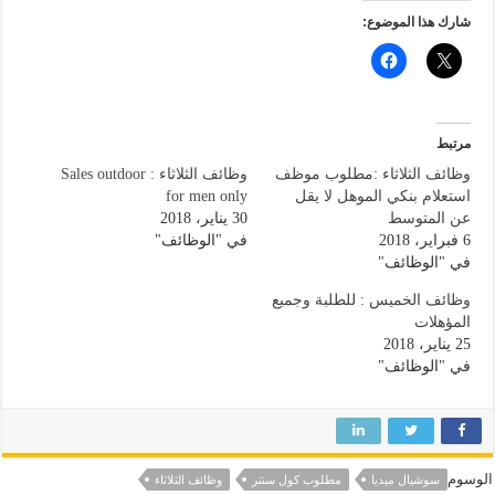
شارك هذا الموضوع:
مرتبط
وظائف الثلاثاء :مطلوب موظف
وظائف الثلاثاء : Sales outdoor
استعلام بنكي الموهل لا يقل
for men only
عن المتوسط
30 يناير، 2018
6 فبراير، 2018
في "الوظائف"
في "الوظائف"
وظائف الخميس : للطلبة وجميع
المؤهلات
25 يناير، 2018
في "الوظائف"
الوسوم
سوشيال ميديا
مطلوب كول سنتر
وظائف الثلاثاء