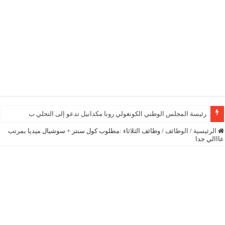
رئيسة المجلس الوطني الكونغولي رونا مكدانيل تدعو إلى التحلي بالصبر حتى يمكن
الرئيسية
/
الوظائف
/
وظائف الثلاثاء :مطلوب كول سنتر + سوشيال ميديا بمرتب
عااالي جدا