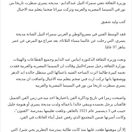
وزيرة الثقافة تنعي سمراء النيل عبدالدايم : مديحه يسري سطرت تاريخا من
نور في السينما المصريه والعربيه وتركت ميراثا ضخما يتعلم منه الاجيال
كتب وليد شفيق
فقد الوسط الفني في مصروالوطن و ‎العربي سمراء النيل الفنانة مديحة
يسري، التي رحلت عن عالمنا مساء ‎الثلاثاء، بعد صراع مع المرض عن عمر
يناهز 97 عامًا.
ونعت وزيرة الثقافة الدكتوره ايناس عبد الدايم وجميع القطاعات والهيئات
بوزارة الثقافة رحيل سمراءالنيل وقالت ان السينما المصريه والعربية فقدت
نجمه كبيرة طالما اثرت الساحه الفنيه باعمالها التي ستظل خالده ابد الدهر
ووصفتها بانها تركت ارث فني ضخم يتعلم منه الاجيال واضافت ان مديحه
يسري سطرت تاريخا من نور في السينما المصرية والعربيه
واصبحت رمزا في تاريخ وذاكرة الفن باعتبارها احد مبدعي زمن الفن الجميل
فالفنان يرحل بجسده ويبقي خالدا باعماله ‎ولدت مديحة يسري أو هنومة خليل
حبيب في 3 ديسمبر عام 1921 بالقاهر، وتلقت تعليمها بمدرسة “الفنون”،
وكانت أسرتها ضمن المجتمع الذي رفض عمل أبناء العائلات في الفن،
إلا أن موهبتها طغت عليها منذ كانت طالبة بمدرسة التطريز بحي شبرا، التي