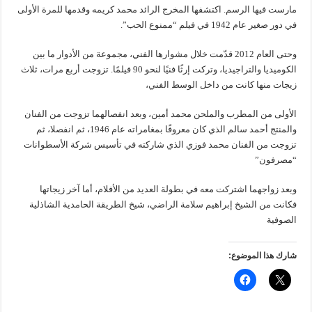
مارست فيها الرسم. ‎اكتشفها المخرج الرائد محمد كريمه وقدمها للمرة الأولى
في دور صغير عام 1942 في فيلم “ممنوع الحب”.
وحتى العام 2012 قدّمت خلال مشوارها الفني، مجموعة من الأدوار ما بين
الكوميديا والتراجيديا، وتركت إرثًا فنيًا لنحو 90 فيلمًا. ‎تزوجت أربع مرات، ثلاث
زيجات منها كانت من داخل الوسط الفني،
الأولى من المطرب والملحن محمد أمين، وبعد انفصالهما تزوجت من الفنان
والمنتج أحمد سالم الذي كان معروفًا بمغامراته عام 1946، ثم انفصلا، ثم
تزوجت من الفنان محمد فوزي الذي شاركته في تأسيس شركة الأسطوانات
“مصرفون”
وبعد زواجهما اشتركت معه في بطولة العديد من الأفلام، أما آخر زيجاتها
فكانت من الشيخ إبراهيم سلامة الراضي، شيخ الطريقة الحامدية الشاذلية
الصوفية
شارك هذا الموضوع: