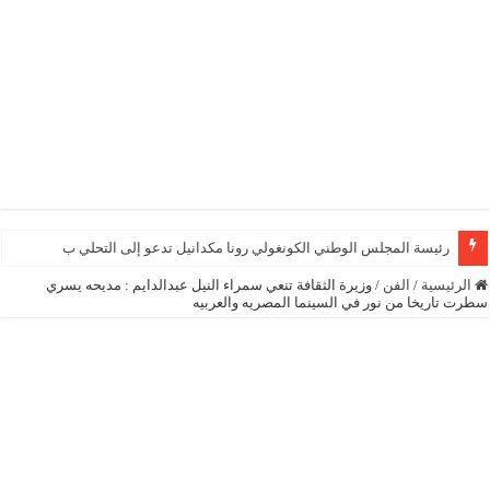
رئيسة المجلس الوطني الكونغولي رونا مكدانيل تدعو إلى التحلي بالصبر حتى يمكن م
الرئيسية
/
الفن
/
وزيرة الثقافة تنعي سمراء النيل عبدالدايم : مديحه يسري
سطرت تاريخا من نور في السينما المصريه والعربيه