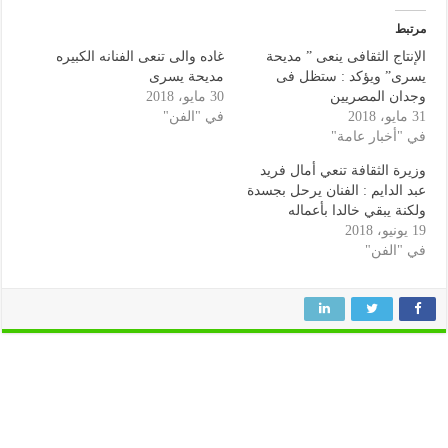
مرتبط
الإنتاج الثقافى ينعى ” مديحة
غاده والى تنعى الفنانه الكبيره
يسرى” ويؤكد : ستظل فى
مديحة يسرى
وجدان المصريين
30 مايو، 2018
31 مايو، 2018
في "الفن"
في "أخبار عامة"
وزيرة الثقافة تنعي أمال فريد
عبد الدايم : الفنان يرحل بجسدة
ولكنة يبقي خالدا بأعماله
19 يونيو، 2018
في "الفن"