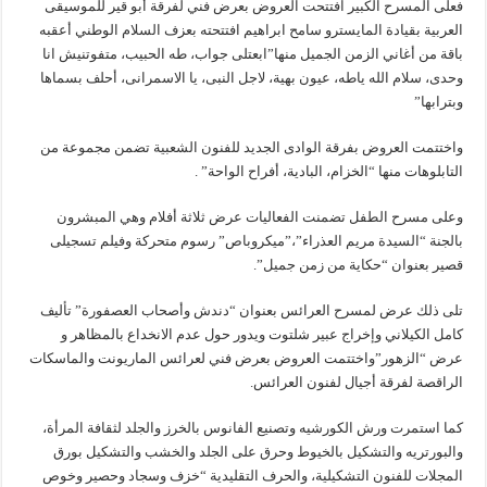
فعلى المسرح الكبير افتتحت العروض بعرض فني لفرقة أبو قير للموسيقى
العربية بقيادة المايسترو سامح ابراهيم افتتحته بعزف السلام الوطني أعقبه
باقة من أغاني الزمن الجميل منها”ابعتلى جواب، طه الحبيب، متفوتنيش انا
وحدى، سلام الله ياطه، عيون بهية، لاجل النبى، يا الاسمرانى، أحلف بسماها
وبترابها”
واختتمت العروض بفرقة الوادى الجديد للفنون الشعبية تضمن مجموعة من
التابلوهات منها “الخزام، البادية، أفراح الواحة” .
وعلى مسرح الطفل تضمنت الفعاليات عرض ثلاثة أفلام وهي المبشرون
بالجنة “السيدة مريم العذراء”،”ميكروباص” رسوم متحركة وفيلم تسجيلى
قصير بعنوان “حكاية من زمن جميل”.
تلى ذلك عرض لمسرح العرائس بعنوان “دندش وأصحاب العصفورة” تأليف
كامل الكيلاني وإخراج عبير شلتوت ويدور حول عدم الانخداع بالمظاهر و
عرض “الزهور”واختتمت العروض بعرض فني لعرائس الماريونت والماسكات
الراقصة لفرقة أجيال لفنون العرائس.
كما استمرت ورش الكورشيه وتصنيع الفانوس بالخرز والجلد لثقافة المرأة،
والبورتريه والتشكيل بالخيوط وحرق على الجلد والخشب والتشكيل بورق
المجلات للفنون التشكيلية، والحرف التقليدية “خزف وسجاد وحصير وخوص