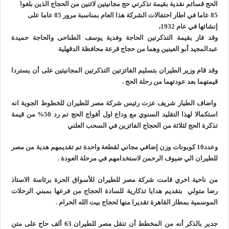
الحج قسائم نقدية بقيمة تذكرتي حج مجانيتين لاثنين من الحجاج الذين بلغوا
85 عاما في اطار احتفالات الشركة هذا العام بمناسبة مرور 85 عاما على
إنشائها في عام 1932،
وقد فاز بقيمة التذكرتين الحاجة وفدية يوسف الطناحى والحاجة حميدة
عبدالمجيد أبو العينين وهما من حجاج قرعة محافظة الدقهلية
وقد قام وزير الطيران بتسليم الفائزتين التذكرتين المجانيتين على أن يستردا
قيمتهما بعد عودتهما من رحلة الحج .
واضاف الطيار شريف عزت رئيس شركة مصر للطيران للخطوط الجوية انه
استكمالا لهذا التقليد السنوي مع وداع اول أفواج الحج تم رد 50% من قيمة
تذكرة الحج لثلاثة من الحجاج الفائزين في السحب العلني
وعدد10 كوبونات وزن إضافي مجاني لقطعة واحدة تم تقديمهم هدية من مصر
للطيران الي ضيوف الرحمن لاستخدامهم في مرحلة العودة .
من ناحية اخري قامت شركة مصر للطيران للأسواق الحرة برئاسة الاستاذ
رضا متولي بتقديم هدايا تذكارية للسادة الحجاج من فرعها بمبني الرحلات
الموسمية بمطار القاهرة تقديرا منها لحجاج بيت الله الحرام .
جدير بالذكر أنه من المخطط أن تنقل مصر للطيران 63 ألف حاج على متن