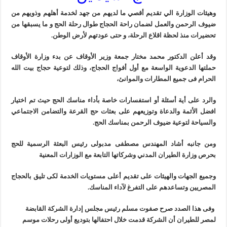
وهيئات الوزارة الي تقديم أقصي ما لديهم من جهد لخدمة أهلهم وذويهم من
ضيوف الرحمن والعمل لضمان راحة الحجاج طوال رحلة الحج و ما يسبقها من
تحضيرات منذ لحظة اقلاع الرحلة، و حتى عودتهم لأرض الوطن.
وقد أعلن الدكتور محمد مختار جمعة وزير الأوقاف عن بدء وزارة الأوقاف
حملتها الدعوية الواسعة مع أول أفواج الحجاج، وذلك لتوعية حجاج بيت الله
الحرام فى جميع المطارات والموانئ،
والرد على أية أسئلة أو استفسارات خاصة بأداء مناسك الحج حيث تم اختيار
افضل الأئمة والدعاة وتوزيعهم على بعثات حج القرعة والتضامن الاجتماعي
والسياحة لتوعية ضيوف الرحمن بمناسك الحج.
ومن جانبه أشاد المهندس مصطفى مدبولى رئيس البعثة الرسمية للحج
بحرص وزارة الطيران المدني وشركاتها التابعة مع الوزارات المعنية
وجميع الجهات والهيئات على تقديم أعلى مستويات الخدمة لكى تليق بالحجاج
المصريين وتساعدهم على التفرغ لآداء المناسك.
وفى هذا الصدد صرح صفوت مسلم رئيس مجلس إدارة الشركة القابضة
لمصر للطيران أن الشركة قدمت خلال احتفالها بتوديع أولى رحلات موسم