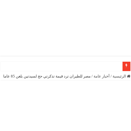
رئيسة المجلس الوطني الكونغولي رونا مكدانيل تدعو إلى التحلي بالصبر حتى يمكن 
الرئيسية
/
أخبار عامة
/
مصر للطيران ترد قيمة تذكرتي حج لسيدتين بلغن 85 عاما