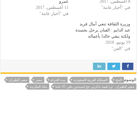
8 أغسطس، 2017
عمرو
في "أخبار عامة"
11 أغسطس، 2017
في "أخبار عامة"
وزيرة الثقافة تنعي أمال فريد
عبد الدايم : الفنان يرحل بجسدة
ولكنة يبقي خالدا بأعماله
19 يونيو، 2018
في "الفن"
الوسوم
الحج
المملكة العربية السعودية
بيت الحرام
مصر
مصر للطيران
مصر للطيران : ترد قيمة تذكرتي حج لسيدتين بلغن 85 عاما
مكة المكرمة