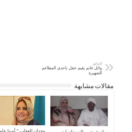
السابق
وائل غانم يقيم حفل باحدى المطاعم
الشهيرة
مقالات مشابهة
وجدان العقاب ” أمينا عاما
مبادرة مصر والسودان ايد