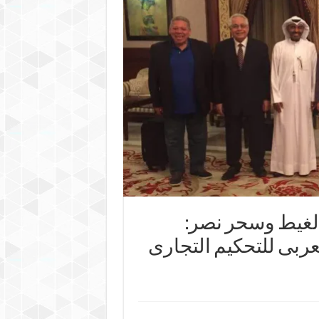
لغيط وسحر نصر:
لعربى للتحكيم التجارى