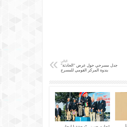
التالي
جدل مسرحي حول عرض “الحادثة”
بندوة المركز القومي للمسرح
“حازم حسني”: حققنا إنجاز