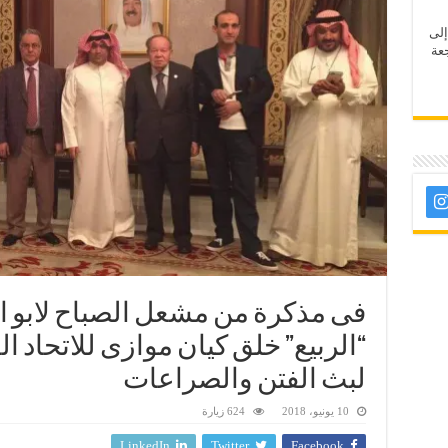
إلى
عة
فى مذكرة من مشعل الصباح لابو ا
“الربيع” خلق كيان موازى للاتحاد ا
لبث الفتن والصراعات
10 يونيو، 2018
624 زيارة
LinkedIn
Twitter
Facebook