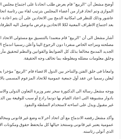
أوضح مشعل أن “الربيع” قام بعرض طلب اتحادنا على اجتماع مجلس الوحد
الموازى وتم اتخاذ قرار من أعضاء المجلس بترتيب لقاء بين رئاسة اتحاد
عاشور وذلك للنظر فى امكانية الدمج بين الاتحادين على أن يتم اعاد
بعد اجتماع الاطراف المعنية لكلا الاتحادين وعرض ماتوصل اليه الطرفان
أشار مشعل الى أن “الربيع” قام متعمدا بالتنسيق مع مسئولى الاتحاد الا
مصلحته ومزاجه الخاص منفردا دون الرجوع الينا وأعلن رسميا اندماج ا
الجديد المدمج مخالفا بذلك كل الضوابط والقوانين والنظم لتحقيق مآربه
وخلق معلومات مضلله ومغلوطه بما تخالف وجه الحقيقة.
وامعانا فى خلق الفتن والتناحر بين الدول الاعضاء قام “الربيع” مؤخر
ليعلن رسميا عن عقد أول جمعية عمومية للاتحاد المزعوم المسمى بالاتح
ووجه مشعل رسالة الى الدكتورة سحر نصر وزيرة التعاون الدولى والاستثم
بادوار مشبوهة التى اعتاد القيام بها دونما رادع أو سبب للوقيعة بين ال
غير مقبول ويدل على اساءته لاستخدام السلطة والنفوذ.
وأكد مشعل رفضه الاندماج مع أى اتحاد أخر لانه وضع غير قانونى ومخالف
عمومية يعتبر غير قانونى وسنتخذ حيالها كل مايحفظ حقوق ومكونات الات
الذى أتولى رئاسته.