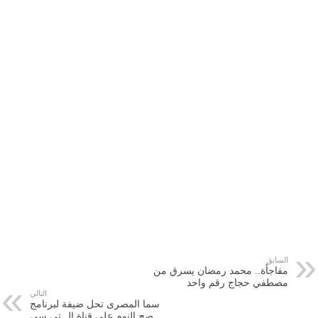
السابق
مفاجأة.. محمد رمضان يسرق من
مصطفي حجاج رقم واحد
التالي
سما المصرى تحل ضيفة لبرنامج
صح النوم علي قناة ال تي سي