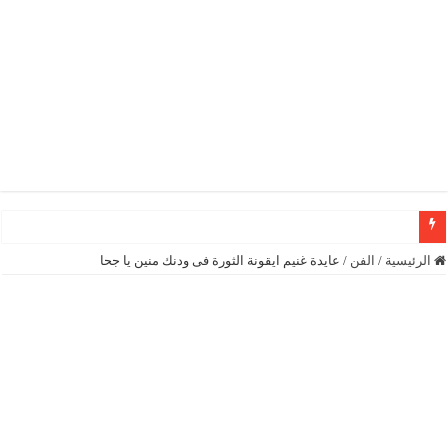
رئيسة المجلس الوطني الكونغولي رونا مكدانيل تدعو إلى التحلي بالصبر حتى يمكن 
الرئيسية
/
الفن
/
عايدة غنيم ايقونة الثورة فى ودنك منين يا جحا