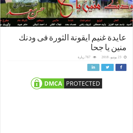
عايدة غنيم ايقونة الثورة فى ودنك
منين يا جحا
23 يونيو، 2018
767 زيارة