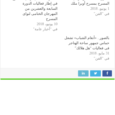
المسرح بمسرح أوبرا ملك
في إطار فعاليات الدورة
1 يونيو، 2018
السابعة والعشرين من
في "الفن"
المهرجان الختامى لنواى
المسرح
10 يونيو، 2018
في "أخبار عامة"
بالصور.. «أنغام الشباب» تشعل
حماس جمهور ساحة الهناجر
فى فعاليات “هل هلالك”
31 مايو، 2018
في "الفن"