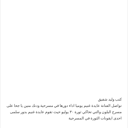
كتب وليد شفيق
تواصل الفنانة عايدة غنيم يوميا اداء دورها في مسرحية ودنك منين يا جحا على
مسرح البلون والتي تحاكي ثورة ٣٠ يوليو حيث تقوم عايدة غنيم بدور سلمى
احدى ايقونات الثورة في المسرحية