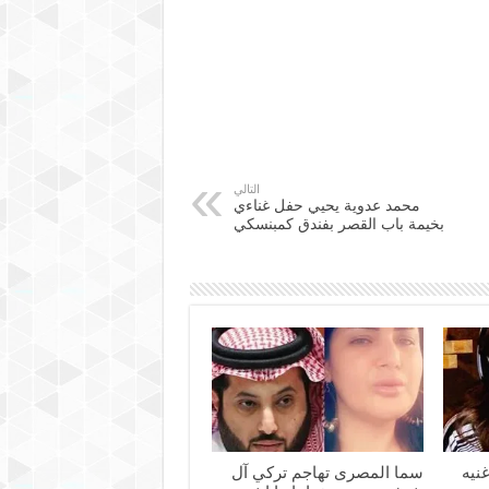
التالي
محمد عدوية يحيي حفل غناءي
بخيمة باب القصر بفندق كمبنسكي
نيه
سما المصرى تهاجم تركي آل