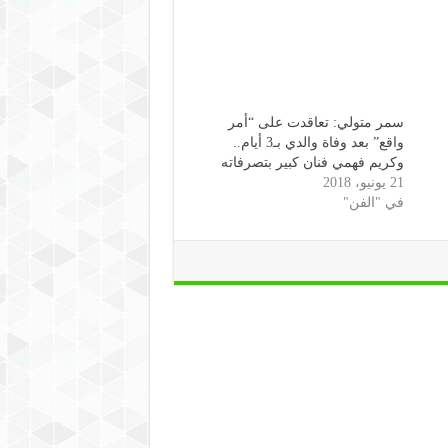
سمر متولي: تعاقدت على “أمر
واقع” بعد وفاة والدي بـ3 أيام..
وكريم فهمي فنان كبير بتصرفاته
21 يونيو، 2018
في "الفن"