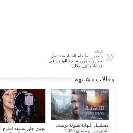
السابق
بالصور.. «أنغام الشباب» تشعل
حماس جمهور ساحة الهناجر فى
فعاليات “هل هلالك”
مقالات مشابهة
مسلسل النهاية بطولة يوسف
نجوى جابر تستعد لطرح أغ
الشريف – رمضان 2020