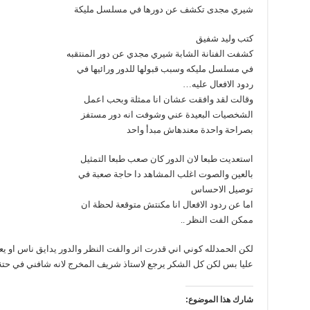
شيري مجدى تكشف عن دورها في مسلسل مليكة
كتب وليد شفيق
كشفت الفنانة الشابة شيري مجدي عن دور المنتقبه
في مسلسل مليكه وسبب قبولها للدور ورائيها في
ردود الافعال عليه…
وقالت لقد وافقت عشان انا ممثلة وبحب اعمل
الشخصيات البعيدة عني وشوفت انه دور مستفز
بصراحة واحدة معندهاش مبدأ واحد
استعديت طبعا لان الدور كان صعب طبعا التمثيل
بالعين والصوت اغلب المشاهد دا حاجة صعبة في
توصيل الاحساس
اما عن ردود الافعال انا مكنتش متوقعة لحظة ان
ممكن الفت النظر ..
لكن الحمدلله كوني اني قدرت اثر والفت النظر والدور يدايق ناس او يعج
عليا بس لكن كل الشكر يرجع لاستاذ شريف المخرج لانه شافني في حتة 
شارك هذا الموضوع: