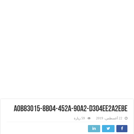
a0b83015-8b04-452a-90a2-d304ee2a2ebe
22 أغسطس، 2019
59 زيارة