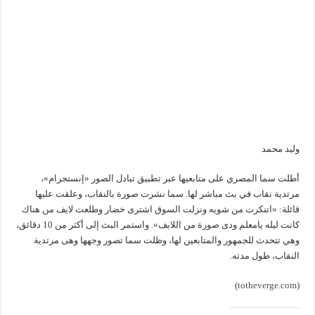
وليد محمد
أطلت سما المصري على متابعيها عبر تطبيق تبادل الصور «إنستجرام»،
مرتدية نقاب في بث مباشر لها. سما نشرت صورة بالنقاب، وعلقت عليها
قائلة: «اتنكرت من شويه ونزلت السوق اشترى خضار وطلعت لايف من هناك
كانت ليله يامعلم ودى صورة من اللايف». واستمر البث إلى أكثر من 10 دقائق،
وهي تتحدث للجمهور والمتابعين لها، وظلت سما تصور وجهها وهى مرتدية
النقاب، طول مدته.
)
totheverge.com
(