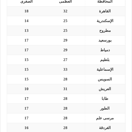
المحافظة
العظمى
الصغرى
القاهرة
32
18
الإسكندرية
25
14
مطروح
25
13
بورسعيد
29
17
دمياط
29
17
بلطيم
27
15
الإسماعلية
33
15
السويس
28
15
العريش
31
10
طابا
28
17
الطور
28
17
مرسى علم
28
17
الغردقة
28
16