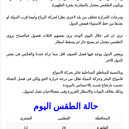
ويكون الطقس معتدل بالمقارنة بفترة الظهيرة.
ودرجات الحرارة تختلف من بلد لاخرى نظرا لحركة الرياح وايضا قرب الدولة او
بعدها من خط الاستواء فبعض الدول
ترى ان فى خلال اليوم الوحد يرى بعضهم الثلاث فصول فبالصباح يروى
الطقس معتدل ثم يصبح حار ثم يسقط امطار
وبعض الدول يوجد فيها فصل الصيف اقل مما نراة عندنا والعكس فى بعض
الدول الاخر
وبالنسبة للمناطق الساحلية تتاثر بحركة الامواج
فامواج البحر وحركة المياة تقلل من درجة حرارة الجو ولكن فى فصل الشتاء
تسبب بارتفاع شديد بالاحساس بالبرودة
وذلك بخلاف النوات والامطار الغزيرة وفى بعضالاحيان تصل لسيول.
حالة الطقس اليوم
المحافظة
العظمى
الصغرى
القاهرة
20
12