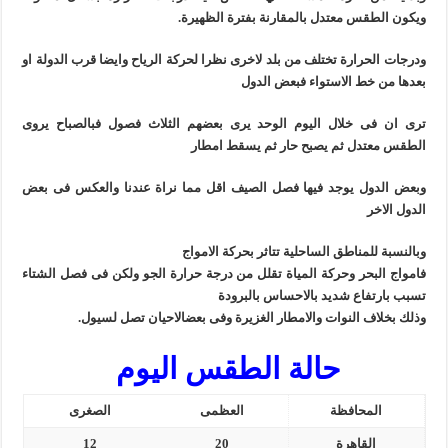
ويكون الطقس معتدل بالمقارنة بفترة الظهيرة.
ودرجات الحرارة تختلف من بلد لاخرى نظرا لحركة الرياح وايضا قرب الدولة او
بعدها من خط الاستواء فبعض الدول
ترى ان فى خلال اليوم الوحد يرى بعضهم الثلاث فصول فبالصباح يروى
الطقس معتدل ثم يصبح حار ثم يسقط امطار
وبعض الدول يوجد فيها فصل الصيف اقل مما نراة عندنا والعكس فى بعض
الدول الاخر
وبالنسبة للمناطق الساحلية تتاثر بحركة الامواج
فامواج البحر وحركة المياة تقلل من درجة حرارة الجو ولكن فى فصل الشتاء
تسبب بارتفاع شديد بالاحساس بالبرودة
وذلك بخلاف النوات والامطار الغزيرة وفى بعضالاحيان تصل لسيول.
حالة الطقس اليوم
المحافظة
العظمى
الصغرى
القاهرة
20
12