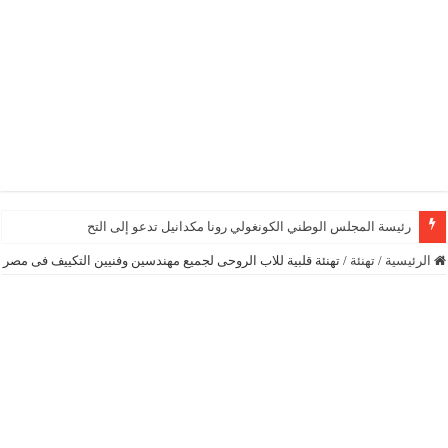
رئيسة المجلس الوطني الكونغولي رونا مكدانيل تدعو إلى التحلي بالصبر حتى يمك
الرئيسية
/
تهنئة
/
تهنئة قلبية للاب الروحى لجميع مهندسين وفنيين التكييف فى مصر