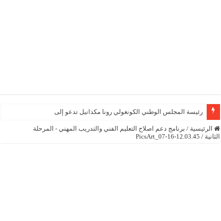
رئيسة المجلس الوطني الكونغولي رونا مكدانيل تدعو إلى التحلي بالص
الرئيسية
/
برنامج دعم اصلاح التعليم الفني والتدريب المهني - المرحلة
الثانية
/
PicsArt_07-16-12.03.45