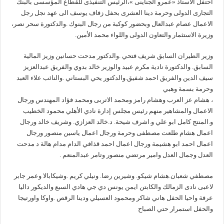
احتفل الاستاذ «عمرو الجناينى »،الرئيس التنفيذى للقطاع المؤسسى بالبنك
التجارى الدولى وحرمة دينا العشرى بحفل زفاف يوسف الى عهد نجل رجل
الاعمال عصام عبدالعال وبحضور كوكبة من رجال البنوك .والدكتورة سحر نصر،
وزيرة الاستثمار والتعاون الدولى واللواء محمد الأمين.
وزير الطيران السابق شريف فتحي .والدكتور مدحت حسانين وزيز المالية
السابق. والدكتورة نادية مكرم عبيد والوزير خالد بدوي والفريق عبدالعزيز
سيف الدين والفريق احمد شفيق.والدكتور يحي البستاني .والنائب علاء العبد
وحرمة بسمة وهبي
، هشام عز العرب وهشام رامز ومحمد الاتربى ومحمد فؤاد المهندس ورجال
الاعمال والمشاهير منهم رئيس مجلس إدارة نادي الأهلي محمود الخطيب
و.المنتج كامل ابو علي و.اشرف شيحة. د.خالد العزازي. وشريف خالد ورجال
اعمال هشام طلعت مصطفى وحرمة ورجال اعمال ياسين منصور ورجال
اعمال احمد ابو هشيمة ورجال اعمال احمد قذافي الدام مدام هالة د مدحت
العدل وجمال العدل وامير مرتضي منصور وتامر عبدالمنعم .
مصطفي شعبان.هشام شيكو. وشيرين رضا. ونيلي كريم .وشيكابالا وعمر جابر
لاعبى نادى الزمالك والكابتن ايمن يونس دي جي هادي السبع والديكور داليا
عرفة واحيا الحفل هاني شاكر ومحمود العسيلي ودينا الرقص .واوكا واورتيجا
والحفل استمرار حتي الصباح