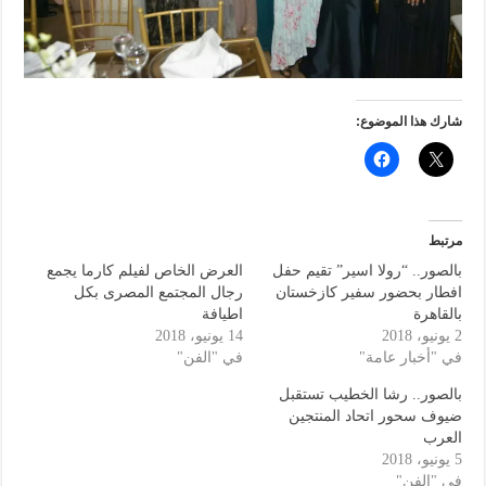
شارك هذا الموضوع:
مرتبط
بالصور.. “رولا اسير” تقيم حفل
العرض الخاص لفيلم كارما يجمع
افطار بحضور سفير كازخستان
رجال المجتمع المصرى بكل
بالقاهرة
اطيافة
2 يونيو، 2018
14 يونيو، 2018
في "أخبار عامة"
في "الفن"
بالصور.. رشا الخطيب تستقبل
ضيوف سحور اتحاد المنتجين
العرب
5 يونيو، 2018
في "الفن"