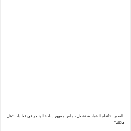
بالصور.. «أنغام الشباب» تشعل حماس جمهور ساحة الهناجر فى فعاليات “هل
هلالك”