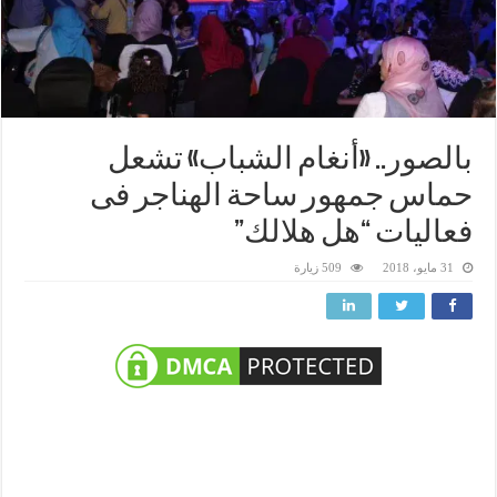
بالصور.. «أنغام الشباب» تشعل
حماس جمهور ساحة الهناجر فى
فعاليات “هل هلالك”
31 مايو، 2018
509 زيارة