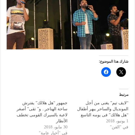
شارك هذا الموضوع:
مرتبط
“لايف تيم” يغنى من أجل
جمهور “هل هلالك” يفترش
المونديال والساحر يبهر أطفال
ساحة الهناجر.. و” تقى” أصغر
“هل هلالك” فى يومه التاسع
لاعبة بالسيرك القومى تخطف
1 يونيو، 2018
الأنظار
في "الفن"
30 مايو، 2018
في "أخبار عامة"