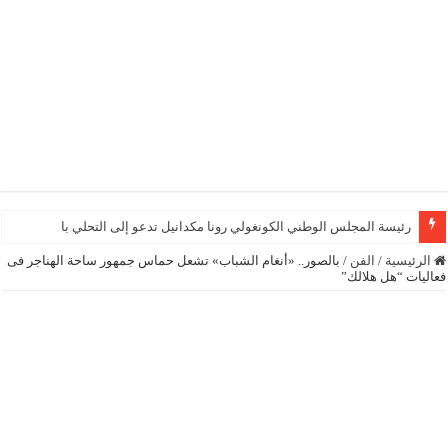
رئيسة المجلس الوطني الكونغولي رونا مكدانيل تدعو إلى التحلي بالصبر حتى يمكن م
الرئيسية
/
الفن
/
بالصور.. «أنغام الشباب» تشعل حماس جمهور ساحة الهناجر فى
فعاليات “هل هلالك”