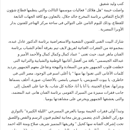
كتب وليد شفيق
واصلت خيمة “هل هلالك” فعاليات موسمها الثاالث والتي ينظمها قطاع شؤون
الإنتاج الثقافي برئاسة المخرج خالد جلال، بالتعاون مع كافة الجهات التابعة
للقطاع، وذلك لليوم الثامن على التوالي فى ساحة مركز الهناجر للفنون بدار
الأوبرا المصرية .
شارك البيت الفنى للفنون الشعبية والاستعراضية برئاسة الدكتور عادل عبده،
بمجموعة من الفقرات الغنائية لفريق لايف تيم بفرقة أنغام الشباب برئاسة
الفنان ماهر عبيد، حيث تغنى ” عماد كمال وكمال كمال والأحمد الأمير و
عبدالله الجيسمى” باقة من أفضل أغانيها الوطنية والشبابية والتراثية التى
خطفت قلوب الجمهور بجو من السعادة والبهجة وتفاعل معهم الجمهور بترديد
كلمات الأغانى التى تغنوا بها منها ” يا أغلى اسم فى الوجود، مصر التى فى
خاطرى، يا بيوت السويس، يا حبيبتى يامصر، بالأحضان، صورة، أحلف بسماها
وبترابها، نعناع الجنينة، يا أنا يا أنا، حكاية كل شاب، يلا حيا على العمل، إلى
جانب فقرات مميزة من السيرك القومى برئاسة الفنان هانى عبد المعتمد،
والتى يعشقها الجمهور ويحرص على مشاهدتها يوميا .
وتبدأ أولى فقرات الخيمة يوميا بالعرض المسرحي “الليلة الكبيرة” بالتوازي
مع ركن الطفل الذى يتضمن ورش مجانية لتعليم فنون الرسم والقص واللصق
تحت إشراف الفنانه سها كحيل ” وفريقها المتميز شريف صلاح ومنة الله احمد