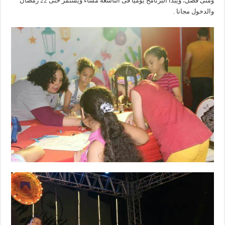
ومنى فضل، ويبدأ البرنامح يوميا فى التاسعة مساء ويستمر حتى 22 رمضان
والدخول مجانا .