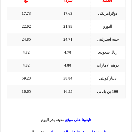
العملة
شراء
بيع
دولارامريكى
17.63
17.73
اليورو
21.89
22.02
جنيه استرلينى
24.71
24.85
ريال سعودى
4.70
4.72
درهم الامارات
4.80
4.82
دينار كويتى
58.84
59.23
100 ين يابانى
16.55
16.65
تابعونا على موقع
مدينة بدر اليوم