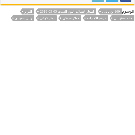
الوسوم
100 ين يابانى
اسعار العملات اليوم السبت 03-03-2018
اليورو
جنيه استرلينى
درهم الامارات
دولارامريكى
دينار كويتى
ريال سعودى