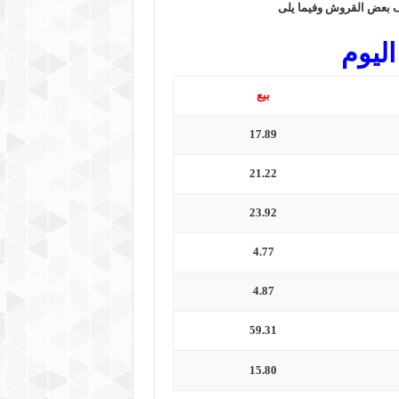
لف بعض القروش وفيما يلى
اليوم
بيع
17.89
21.22
23.92
4.77
4.87
59.31
15.80