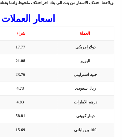
ويلاحظ اختلاف الاسعار من ينك الى بنك اخراختلاف ملحوظ وانما يخت
اسعار العملات 
العملة
شراء
دولارامريكى
17.77
اليورو
21.08
جنيه استرلينى
23.76
ريال سعودى
4.73
درهم الامارات
4.83
دينار كويتى
58.81
100 ين يابانى
15.69