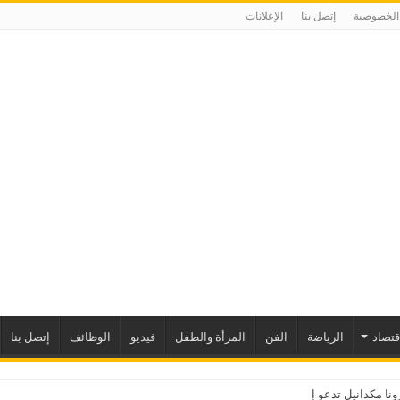
الخصوصية
إتصل بنا
الإعلانات
إقتصاد
الرياضة
الفن
المرأة والطفل
فيديو
الوظائف
إتصل بنا
نا مكدانيل تدعو إلى التحلي بالصبر حتى يمكن مراجعة “م