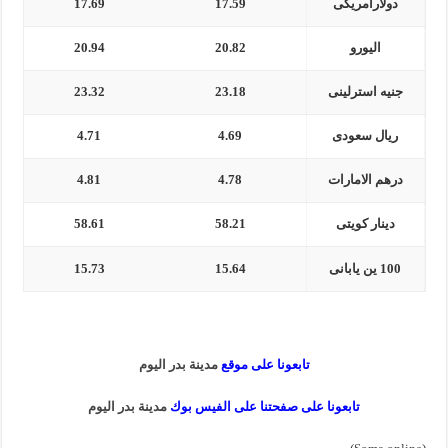
دولارامريكى
17.59
17.69
اليورو
20.82
20.94
جنيه استرلينى
23.18
23.32
ريال سعودى
4.69
4.71
درهم الامارات
4.78
4.81
دينار كويتى
58.21
58.61
100 ين يابانى
15.64
15.73
تابعونا على موقع
مدينة بدر اليوم
تابعونا على صفحتنا على الفيس بوك
مدينة بدر اليوم