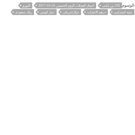
الوسوم
100 ين يابانى
اسعار العملات اليوم الخميس 26-10-2017
اليورو
جنيه استرلينى
درهم الامارات
دولارامريكى
دينار كويتى
ريال سعودى