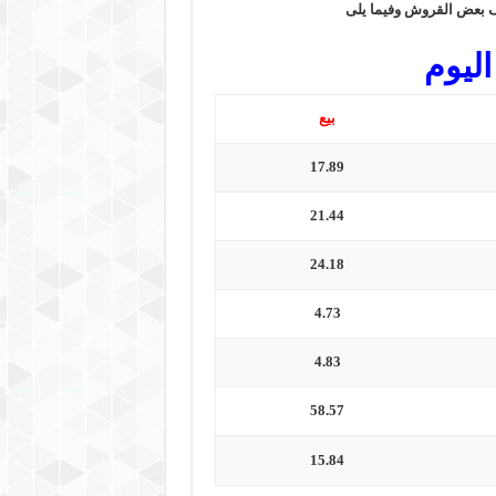
لف بعض القروش وفيما يلى
اليوم
بيع
17.89
21.44
24.18
4.73
4.83
58.57
15.84