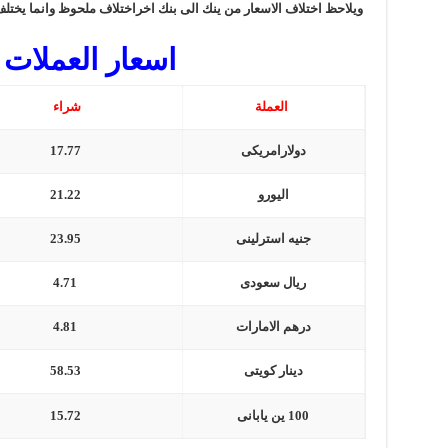
ويلاحظ اختلاف الاسعار من ينك الى بنك اخراختلاف ملحوظ وانما يخت
اسعار العملات 
العملة
شراء
دولارامريكى
17.77
اليورو
21.22
جنيه استرلينى
23.95
ريال سعودى
4.71
درهم الامارات
4.81
دينار كويتى
58.53
100 ين يابانى
15.72