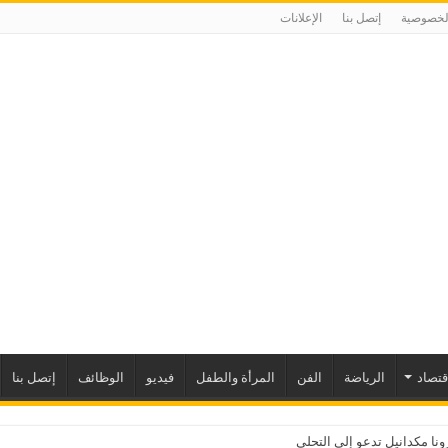
لخصوصية
إتصل بنا
الإعلانات
إقتصاد
الرياضة
الفن
المرأة والطفل
فيديو
الوظائف
إتصل بنا
نا مكدانيل تدعو إلى التحلي بالصبر حتى يمكن مراجعة “مخال