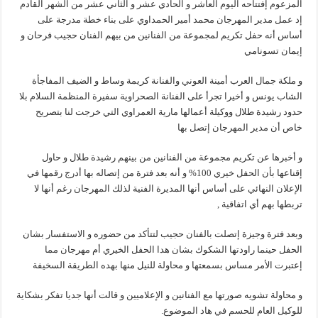
المزعوم إفتتاحه اليوم العاشر و الحادي عشر و الثاني عشر من الشهر القادم
إد عمل مدير المهرجان محمد أمير الحمداوي على بناء خطة مدرجة على
أساس أنه حفل تكريم لمجموعة من الفنانين من بيهم الفنان حجيب فرحان و
إيمان تسونامي
و ملكة جمال العرب أمينة العوني والفنانة كريمة وساط و الضيف المفاجأة
الشاب يونس و أخيرا تجرأ على الفنانة الصحراوية سفيرة المنظمة السلام بلا
حدود رشيدة طلال ووكيلة أعمالها مارية العمراوي التي خرجت لنا بتصريح
خاص أن مدير المهرجان إتصل بها
و أخبرها عن تكريم مجموعة من الفنانين من بينهم رشيدة طلال و حاول
إقناعها بأن الحفل خيري 100% و أنه بعد فترة من إتصاله بها أدرج رقمها في
الإعلان النهائي على أساس أنها المديرة الفنية لذلك المهرجان رغم أنها لا
تربطها بهم أي اتفاقية ,
وبعد فترة وجيزة إتصلت بالفنان حجيب لتتأكد من حضوره و الاستفسار بشان
الحفل حينما راودتها الشكوك بشان هدا الحفل الخيري أم مهرجان مما
إعتبرت الأمر مساس بسمعتها و محاولة للنيل منها بهده الطريقة السخيفة
و محاولة تشويه صورتها مع الفنانين و الإعلاميين و قالت أنها جديا تفكر بشكاية
للوكيل العام للحسم في هاد الموضوع.