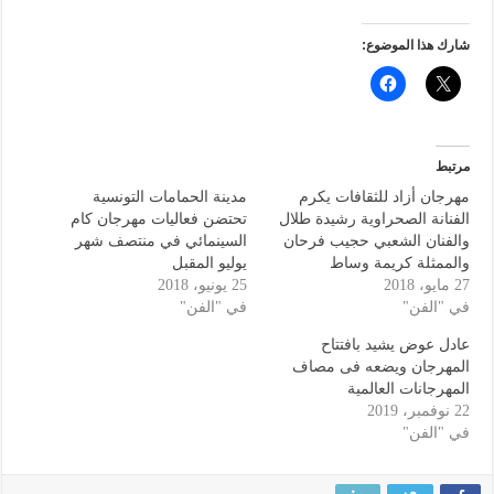
شارك هذا الموضوع:
مرتبط
مهرجان أزاد للثقافات يكرم
مدينة الحمامات التونسية
الفنانة الصحراوية رشيدة طلال
تحتضن فعاليات مهرجان كام
والفنان الشعبي حجيب فرحان
السينمائي في منتصف شهر
والممثلة كريمة وساط
يوليو المقبل
27 مايو، 2018
25 يونيو، 2018
في "الفن"
في "الفن"
عادل عوض يشيد بافتتاح
المهرجان ويضعه فى مصاف
المهرجانات العالمية
22 نوفمبر، 2019
في "الفن"