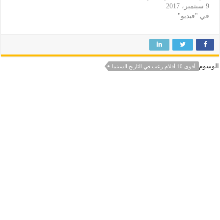
9 سبتمبر، 2017
في "فيديو"
الوسوم
أقوى 10 أفلام رعب في التاريخ السينما