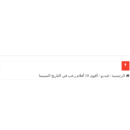
رئيسة المجلس الوطني الكونغولي رونا مكدانيل تدعو إلى التحلي بالصبر حتى يمكن 
الرئيسية
/
فيديو
/
أقوى 10 أفلام رعب في التاريخ السينما