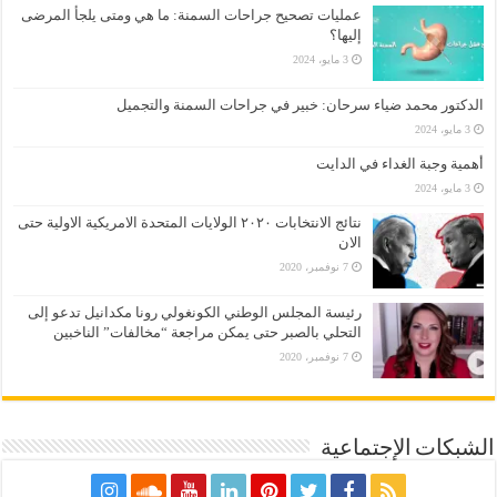
عمليات تصحيح جراحات السمنة: ما هي ومتى يلجأ المرضى
إليها؟
3 مايو، 2024
الدكتور محمد ضياء سرحان: خبير في جراحات السمنة والتجميل
3 مايو، 2024
أهمية وجبة الغداء في الدايت
3 مايو، 2024
نتائج الانتخابات ٢٠٢٠ الولايات المتحدة الامريكية الاولية حتى
الان
7 نوفمبر، 2020
رئيسة المجلس الوطني الكونغولي رونا مكدانيل تدعو إلى
التحلي بالصبر حتى يمكن مراجعة “مخالفات” الناخبين
7 نوفمبر، 2020
الشبكات الإجتماعية