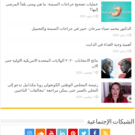
عمليات تصحيح جراحات السمنة: ما هي ومتى يلجأ المرضى
إليها؟
3 مايو، 2024
الدكتور محمد ضياء سرحان: خبير في جراحات السمنة والتجميل
3 مايو، 2024
أهمية وجبة الغداء في الدايت
3 مايو، 2024
نتائج الانتخابات ٢٠٢٠ الولايات المتحدة الامريكية الاولية حتى
الان
7 نوفمبر، 2020
رئيسة المجلس الوطني الكونغولي رونا مكدانيل تدعو إلى
التحلي بالصبر حتى يمكن مراجعة “مخالفات” الناخبين
7 نوفمبر، 2020
الشبكات الإجتماعية