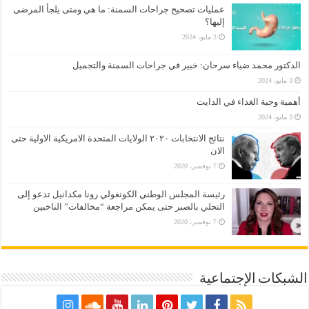
عمليات تصحيح جراحات السمنة: ما هي ومتى يلجأ المرضى
إليها؟
3 مايو، 2024
الدكتور محمد ضياء سرحان: خبير في جراحات السمنة والتجميل
3 مايو، 2024
أهمية وجبة الغداء في الدايت
3 مايو، 2024
نتائج الانتخابات ٢٠٢٠ الولايات المتحدة الامريكية الاولية حتى
الان
7 نوفمبر، 2020
رئيسة المجلس الوطني الكونغولي رونا مكدانيل تدعو إلى
التحلي بالصبر حتى يمكن مراجعة “مخالفات” الناخبين
7 نوفمبر، 2020
الشبكات الإجتماعية