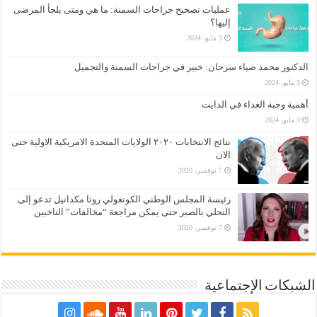
عمليات تصحيح جراحات السمنة: ما هي ومتى يلجأ المرضى
إليها؟
3 مايو، 2024
الدكتور محمد ضياء سرحان: خبير في جراحات السمنة والتجميل
3 مايو، 2024
أهمية وجبة الغداء في الدايت
3 مايو، 2024
نتائج الانتخابات ٢٠٢٠ الولايات المتحدة الامريكية الاولية حتى
الان
7 نوفمبر، 2020
رئيسة المجلس الوطني الكونغولي رونا مكدانيل تدعو إلى
التحلي بالصبر حتى يمكن مراجعة “مخالفات” الناخبين
7 نوفمبر، 2020
الشبكات الإجتماعية