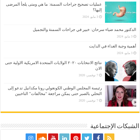
عمليات تصحيح جراحات السمنة: ما هي ومتى يلجأ المرضى
إليها؟
3 مايو، 2024
الدكتور محمد ضياء سرحان: خبير في جراحات السمنة والتجميل
3 مايو، 2024
أهمية وجبة الغداء في الدايت
3 مايو، 2024
نتائج الانتخابات ٢٠٢٠ الولايات المتحدة الامريكية الاولية حتى
الان
7 نوفمبر، 2020
رئيسة المجلس الوطني الكونغولي رونا مكدانيل تدعو إلى
التحلي بالصبر حتى يمكن مراجعة “مخالفات” الناخبين
7 نوفمبر، 2020
الشبكات الإجتماعية