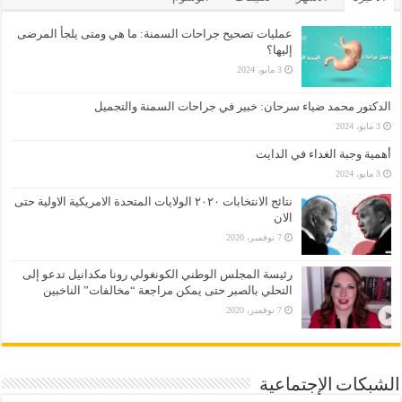
عمليات تصحيح جراحات السمنة: ما هي ومتى يلجأ المرضى
إليها؟
3 مايو، 2024
الدكتور محمد ضياء سرحان: خبير في جراحات السمنة والتجميل
3 مايو، 2024
أهمية وجبة الغداء في الدايت
3 مايو، 2024
نتائج الانتخابات ٢٠٢٠ الولايات المتحدة الامريكية الاولية حتى
الان
7 نوفمبر، 2020
رئيسة المجلس الوطني الكونغولي رونا مكدانيل تدعو إلى
التحلي بالصبر حتى يمكن مراجعة “مخالفات” الناخبين
7 نوفمبر، 2020
الشبكات الإجتماعية