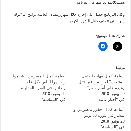
ومشكلاتهم لعرضها في البرنامج.
وكان البرنامج حصل على إجازة خلال شهر رمضان، كغالبية برامج الـ “توك
شو” التي تتوقف خلال الشهر الكريم.
شارك هذا الموضوع:
مرتبط
أسامة كمال مهاجما لاعبي
أسامة كمال للمصريين: ابتسموا
المنتخب” لعبوا من غير قتال
وأخدموا الناس بكل قلب
وغيرة على أسم مصر”
وتفائلوا في الفترة المقلبلة
29 يونيو، 2018
29 يونيو، 2018
في "أخبار عامة"
في "السياسة"
أسامة كمال: فخور بمصريتي و
بمشاركتي بثورة 30 يونيو
29 يونيو، 2018
في "السياسة"